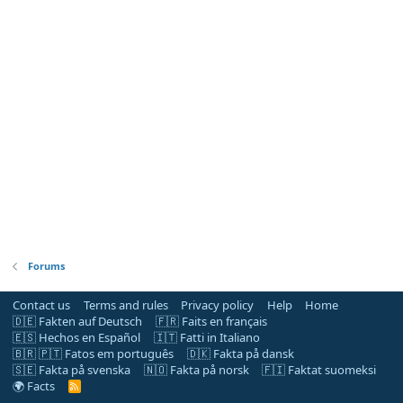
Forums
Contact us
Terms and rules
Privacy policy
Help
Home
🇩🇪 Fakten auf Deutsch
🇫🇷 Faits en français
🇪🇸 Hechos en Español
🇮🇹 Fatti in Italiano
🇧🇷 🇵🇹 Fatos em português
🇩🇰 Fakta på dansk
🇸🇪 Fakta på svenska
🇳🇴 Fakta på norsk
🇫🇮 Faktat suomeksi
🌍 Facts
R
S