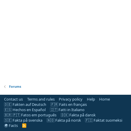
Forums
Contact us
Terms and rules
Privacy policy
Help
Home
🇩🇪 Fakten auf Deutsch
🇫🇷 Faits en français
🇪🇸 Hechos en Español
🇮🇹 Fatti in Italiano
🇧🇷 🇵🇹 Fatos em português
🇩🇰 Fakta på dansk
🇸🇪 Fakta på svenska
🇳🇴 Fakta på norsk
🇫🇮 Faktat suomeksi
🌍 Facts
R
S