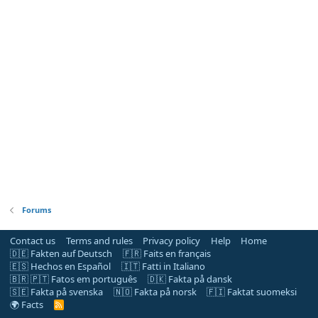
Forums
Contact us
Terms and rules
Privacy policy
Help
Home
🇩🇪 Fakten auf Deutsch
🇫🇷 Faits en français
🇪🇸 Hechos en Español
🇮🇹 Fatti in Italiano
🇧🇷 🇵🇹 Fatos em português
🇩🇰 Fakta på dansk
🇸🇪 Fakta på svenska
🇳🇴 Fakta på norsk
🇫🇮 Faktat suomeksi
🌍 Facts
R
S