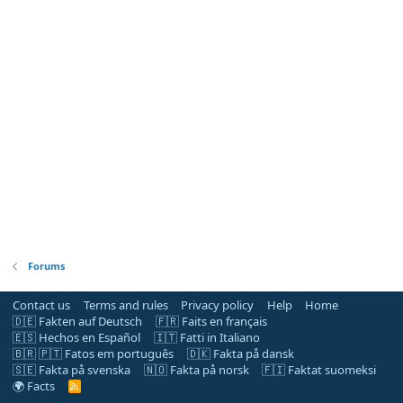
Forums
Contact us
Terms and rules
Privacy policy
Help
Home
🇩🇪 Fakten auf Deutsch
🇫🇷 Faits en français
🇪🇸 Hechos en Español
🇮🇹 Fatti in Italiano
🇧🇷 🇵🇹 Fatos em português
🇩🇰 Fakta på dansk
🇸🇪 Fakta på svenska
🇳🇴 Fakta på norsk
🇫🇮 Faktat suomeksi
🌍 Facts
R
S