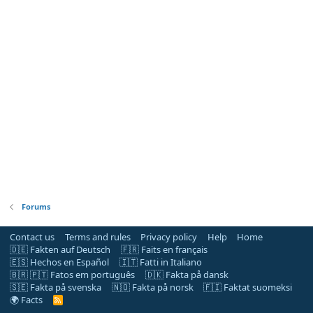
Forums
Contact us
Terms and rules
Privacy policy
Help
Home
🇩🇪 Fakten auf Deutsch
🇫🇷 Faits en français
🇪🇸 Hechos en Español
🇮🇹 Fatti in Italiano
🇧🇷 🇵🇹 Fatos em português
🇩🇰 Fakta på dansk
🇸🇪 Fakta på svenska
🇳🇴 Fakta på norsk
🇫🇮 Faktat suomeksi
🌍 Facts
R
S