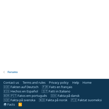
Forums
Contact us
Terms and rules
Privacy policy
Help
Home
🇩🇪 Fakten auf Deutsch
🇫🇷 Faits en français
🇪🇸 Hechos en Español
🇮🇹 Fatti in Italiano
🇧🇷 🇵🇹 Fatos em português
🇩🇰 Fakta på dansk
🇸🇪 Fakta på svenska
🇳🇴 Fakta på norsk
🇫🇮 Faktat suomeksi
🌍 Facts
R
S