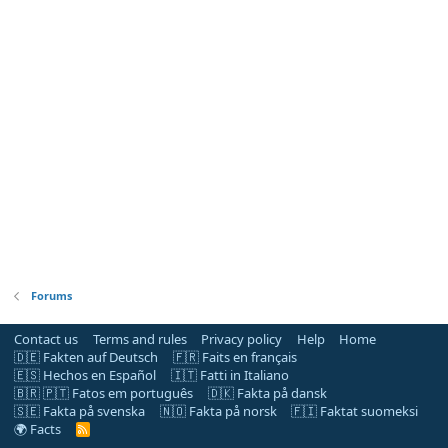
Forums
Contact us
Terms and rules
Privacy policy
Help
Home
🇩🇪 Fakten auf Deutsch
🇫🇷 Faits en français
🇪🇸 Hechos en Español
🇮🇹 Fatti in Italiano
🇧🇷 🇵🇹 Fatos em português
🇩🇰 Fakta på dansk
🇸🇪 Fakta på svenska
🇳🇴 Fakta på norsk
🇫🇮 Faktat suomeksi
🌍 Facts
R
S