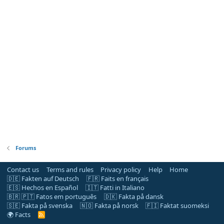
Forums
Contact us
Terms and rules
Privacy policy
Help
Home
🇩🇪 Fakten auf Deutsch
🇫🇷 Faits en français
🇪🇸 Hechos en Español
🇮🇹 Fatti in Italiano
🇧🇷 🇵🇹 Fatos em português
🇩🇰 Fakta på dansk
🇸🇪 Fakta på svenska
🇳🇴 Fakta på norsk
🇫🇮 Faktat suomeksi
🌍 Facts
R
S