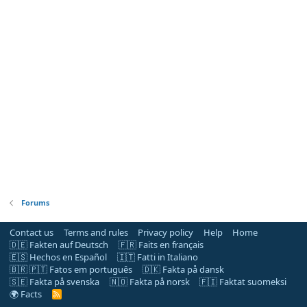
Forums
Contact us
Terms and rules
Privacy policy
Help
Home
🇩🇪 Fakten auf Deutsch
🇫🇷 Faits en français
🇪🇸 Hechos en Español
🇮🇹 Fatti in Italiano
🇧🇷 🇵🇹 Fatos em português
🇩🇰 Fakta på dansk
🇸🇪 Fakta på svenska
🇳🇴 Fakta på norsk
🇫🇮 Faktat suomeksi
🌍 Facts
R
S