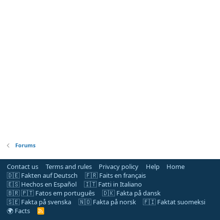
Forums
Contact us
Terms and rules
Privacy policy
Help
Home
🇩🇪 Fakten auf Deutsch
🇫🇷 Faits en français
🇪🇸 Hechos en Español
🇮🇹 Fatti in Italiano
🇧🇷 🇵🇹 Fatos em português
🇩🇰 Fakta på dansk
🇸🇪 Fakta på svenska
🇳🇴 Fakta på norsk
🇫🇮 Faktat suomeksi
🌍 Facts
R
S