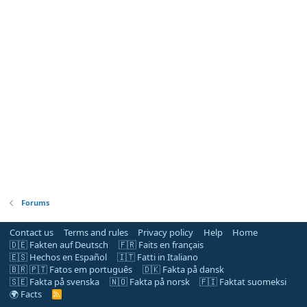
Forums
Contact us
Terms and rules
Privacy policy
Help
Home
🇩🇪 Fakten auf Deutsch
🇫🇷 Faits en français
🇪🇸 Hechos en Español
🇮🇹 Fatti in Italiano
🇧🇷 🇵🇹 Fatos em português
🇩🇰 Fakta på dansk
🇸🇪 Fakta på svenska
🇳🇴 Fakta på norsk
🇫🇮 Faktat suomeksi
🌍 Facts
R
S