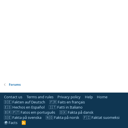
Forums
Contact us
Terms and rules
Privacy policy
Help
Home
🇩🇪 Fakten auf Deutsch
🇫🇷 Faits en français
🇪🇸 Hechos en Español
🇮🇹 Fatti in Italiano
🇧🇷 🇵🇹 Fatos em português
🇩🇰 Fakta på dansk
🇸🇪 Fakta på svenska
🇳🇴 Fakta på norsk
🇫🇮 Faktat suomeksi
🌍 Facts
R
S