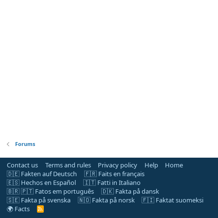
Forums
Contact us
Terms and rules
Privacy policy
Help
Home
🇩🇪 Fakten auf Deutsch
🇫🇷 Faits en français
🇪🇸 Hechos en Español
🇮🇹 Fatti in Italiano
🇧🇷 🇵🇹 Fatos em português
🇩🇰 Fakta på dansk
🇸🇪 Fakta på svenska
🇳🇴 Fakta på norsk
🇫🇮 Faktat suomeksi
🌍 Facts
R
S