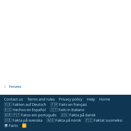
Forums
Contact us
Terms and rules
Privacy policy
Help
Home
🇩🇪 Fakten auf Deutsch
🇫🇷 Faits en français
🇪🇸 Hechos en Español
🇮🇹 Fatti in Italiano
🇧🇷 🇵🇹 Fatos em português
🇩🇰 Fakta på dansk
🇸🇪 Fakta på svenska
🇳🇴 Fakta på norsk
🇫🇮 Faktat suomeksi
🌍 Facts
R
S