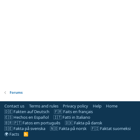
Forums
Contact us
Terms and rules
Privacy policy
Help
Home
🇩🇪 Fakten auf Deutsch
🇫🇷 Faits en français
🇪🇸 Hechos en Español
🇮🇹 Fatti in Italiano
🇧🇷 🇵🇹 Fatos em português
🇩🇰 Fakta på dansk
🇸🇪 Fakta på svenska
🇳🇴 Fakta på norsk
🇫🇮 Faktat suomeksi
🌍 Facts
R
S