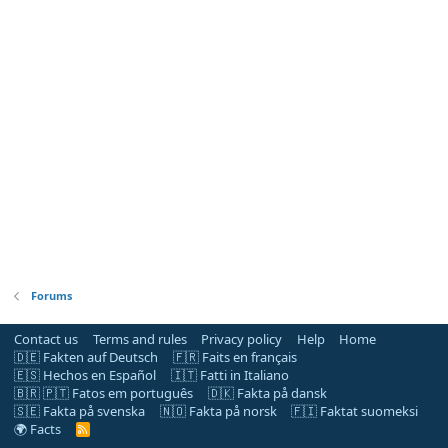
Forums
Contact us
Terms and rules
Privacy policy
Help
Home
🇩🇪 Fakten auf Deutsch
🇫🇷 Faits en français
🇪🇸 Hechos en Español
🇮🇹 Fatti in Italiano
🇧🇷 🇵🇹 Fatos em português
🇩🇰 Fakta på dansk
🇸🇪 Fakta på svenska
🇳🇴 Fakta på norsk
🇫🇮 Faktat suomeksi
🌍 Facts
R
S