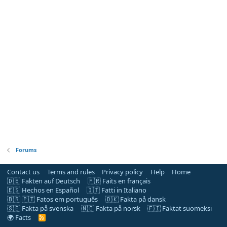
Forums
Contact us
Terms and rules
Privacy policy
Help
Home
🇩🇪 Fakten auf Deutsch
🇫🇷 Faits en français
🇪🇸 Hechos en Español
🇮🇹 Fatti in Italiano
🇧🇷 🇵🇹 Fatos em português
🇩🇰 Fakta på dansk
🇸🇪 Fakta på svenska
🇳🇴 Fakta på norsk
🇫🇮 Faktat suomeksi
🌍 Facts
R
S