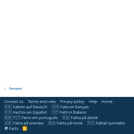
Forums
Contact us
Terms and rules
Privacy policy
Help
Home
🇩🇪 Fakten auf Deutsch
🇫🇷 Faits en français
🇪🇸 Hechos en Español
🇮🇹 Fatti in Italiano
🇧🇷 🇵🇹 Fatos em português
🇩🇰 Fakta på dansk
🇸🇪 Fakta på svenska
🇳🇴 Fakta på norsk
🇫🇮 Faktat suomeksi
🌍 Facts
R
S