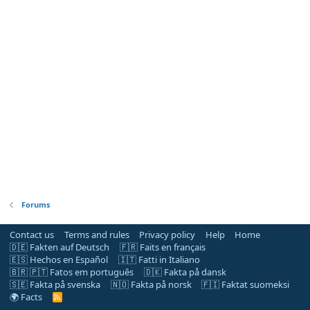
Forums
Contact us
Terms and rules
Privacy policy
Help
Home
🇩🇪 Fakten auf Deutsch
🇫🇷 Faits en français
🇪🇸 Hechos en Español
🇮🇹 Fatti in Italiano
🇧🇷 🇵🇹 Fatos em português
🇩🇰 Fakta på dansk
🇸🇪 Fakta på svenska
🇳🇴 Fakta på norsk
🇫🇮 Faktat suomeksi
🌍 Facts
R
S