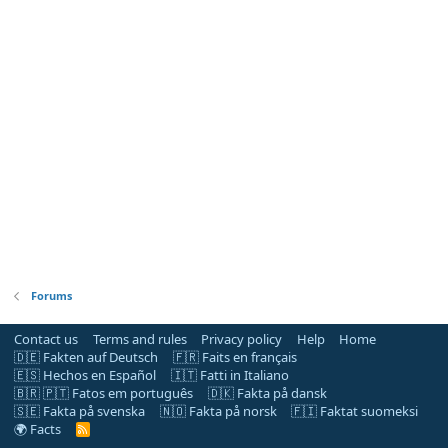
Forums
Contact us
Terms and rules
Privacy policy
Help
Home
🇩🇪 Fakten auf Deutsch
🇫🇷 Faits en français
🇪🇸 Hechos en Español
🇮🇹 Fatti in Italiano
🇧🇷 🇵🇹 Fatos em português
🇩🇰 Fakta på dansk
🇸🇪 Fakta på svenska
🇳🇴 Fakta på norsk
🇫🇮 Faktat suomeksi
🌍 Facts
R
S