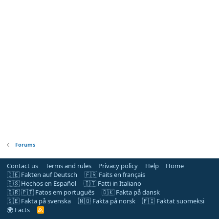
Forums
Contact us
Terms and rules
Privacy policy
Help
Home
🇩🇪 Fakten auf Deutsch
🇫🇷 Faits en français
🇪🇸 Hechos en Español
🇮🇹 Fatti in Italiano
🇧🇷 🇵🇹 Fatos em português
🇩🇰 Fakta på dansk
🇸🇪 Fakta på svenska
🇳🇴 Fakta på norsk
🇫🇮 Faktat suomeksi
🌍 Facts
R
S