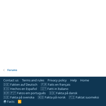
Forums
Contact us
Terms and rules
Privacy policy
Help
Home
🇩🇪 Fakten auf Deutsch
🇫🇷 Faits en français
🇪🇸 Hechos en Español
🇮🇹 Fatti in Italiano
🇧🇷 🇵🇹 Fatos em português
🇩🇰 Fakta på dansk
🇸🇪 Fakta på svenska
🇳🇴 Fakta på norsk
🇫🇮 Faktat suomeksi
🌍 Facts
R
S