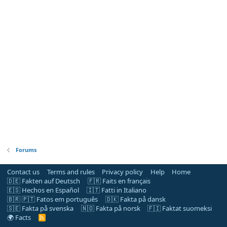
Forums
Contact us
Terms and rules
Privacy policy
Help
Home
🇩🇪 Fakten auf Deutsch
🇫🇷 Faits en français
🇪🇸 Hechos en Español
🇮🇹 Fatti in Italiano
🇧🇷 🇵🇹 Fatos em português
🇩🇰 Fakta på dansk
🇸🇪 Fakta på svenska
🇳🇴 Fakta på norsk
🇫🇮 Faktat suomeksi
🌍 Facts
R
S