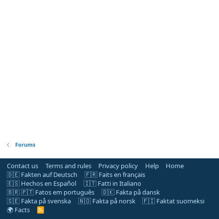
Forums
Contact us
Terms and rules
Privacy policy
Help
Home
🇩🇪 Fakten auf Deutsch
🇫🇷 Faits en français
🇪🇸 Hechos en Español
🇮🇹 Fatti in Italiano
🇧🇷 🇵🇹 Fatos em português
🇩🇰 Fakta på dansk
🇸🇪 Fakta på svenska
🇳🇴 Fakta på norsk
🇫🇮 Faktat suomeksi
🌍 Facts
R
S