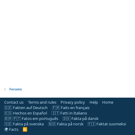
Forums
Contact us
Terms and rules
Privacy policy
Help
Home
🇩🇪 Fakten auf Deutsch
🇫🇷 Faits en français
🇪🇸 Hechos en Español
🇮🇹 Fatti in Italiano
🇧🇷 🇵🇹 Fatos em português
🇩🇰 Fakta på dansk
🇸🇪 Fakta på svenska
🇳🇴 Fakta på norsk
🇫🇮 Faktat suomeksi
🌍 Facts
R
S