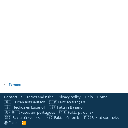
Forums
Contact us
Terms and rules
Privacy policy
Help
Home
🇩🇪 Fakten auf Deutsch
🇫🇷 Faits en français
🇪🇸 Hechos en Español
🇮🇹 Fatti in Italiano
🇧🇷 🇵🇹 Fatos em português
🇩🇰 Fakta på dansk
🇸🇪 Fakta på svenska
🇳🇴 Fakta på norsk
🇫🇮 Faktat suomeksi
🌍 Facts
R
S