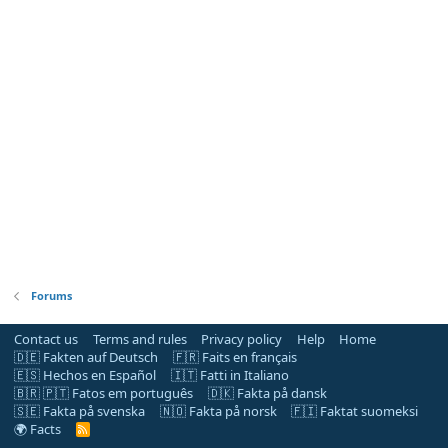
Forums
Contact us
Terms and rules
Privacy policy
Help
Home
🇩🇪 Fakten auf Deutsch
🇫🇷 Faits en français
🇪🇸 Hechos en Español
🇮🇹 Fatti in Italiano
🇧🇷 🇵🇹 Fatos em português
🇩🇰 Fakta på dansk
🇸🇪 Fakta på svenska
🇳🇴 Fakta på norsk
🇫🇮 Faktat suomeksi
🌍 Facts
R
S