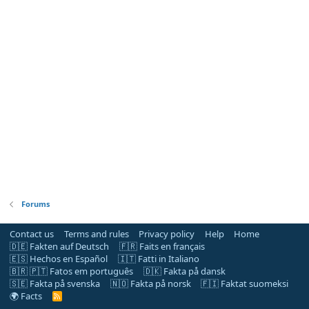
Forums
Contact us
Terms and rules
Privacy policy
Help
Home
🇩🇪 Fakten auf Deutsch
🇫🇷 Faits en français
🇪🇸 Hechos en Español
🇮🇹 Fatti in Italiano
🇧🇷 🇵🇹 Fatos em português
🇩🇰 Fakta på dansk
🇸🇪 Fakta på svenska
🇳🇴 Fakta på norsk
🇫🇮 Faktat suomeksi
🌍 Facts
R
S