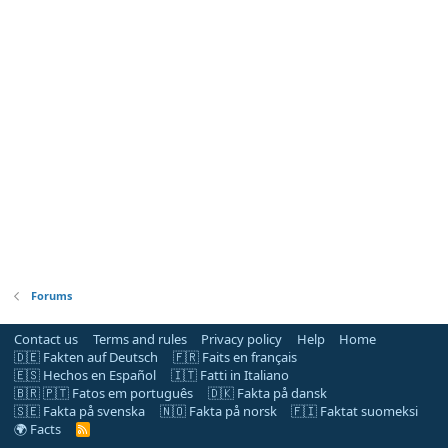
Forums
Contact us
Terms and rules
Privacy policy
Help
Home
🇩🇪 Fakten auf Deutsch
🇫🇷 Faits en français
🇪🇸 Hechos en Español
🇮🇹 Fatti in Italiano
🇧🇷 🇵🇹 Fatos em português
🇩🇰 Fakta på dansk
🇸🇪 Fakta på svenska
🇳🇴 Fakta på norsk
🇫🇮 Faktat suomeksi
🌍 Facts
R
S