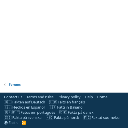
Forums
Contact us
Terms and rules
Privacy policy
Help
Home
🇩🇪 Fakten auf Deutsch
🇫🇷 Faits en français
🇪🇸 Hechos en Español
🇮🇹 Fatti in Italiano
🇧🇷 🇵🇹 Fatos em português
🇩🇰 Fakta på dansk
🇸🇪 Fakta på svenska
🇳🇴 Fakta på norsk
🇫🇮 Faktat suomeksi
🌍 Facts
R
S