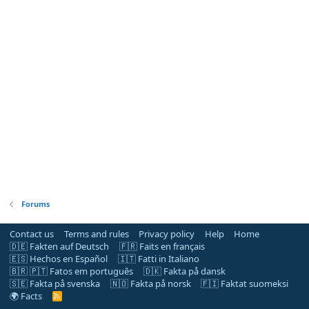
Forums
Contact us
Terms and rules
Privacy policy
Help
Home
🇩🇪 Fakten auf Deutsch
🇫🇷 Faits en français
🇪🇸 Hechos en Español
🇮🇹 Fatti in Italiano
🇧🇷 🇵🇹 Fatos em português
🇩🇰 Fakta på dansk
🇸🇪 Fakta på svenska
🇳🇴 Fakta på norsk
🇫🇮 Faktat suomeksi
🌍 Facts
R
S