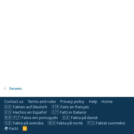
Forums
Contact us
Terms and rules
Privacy policy
Help
Home
🇩🇪 Fakten auf Deutsch
🇫🇷 Faits en français
🇪🇸 Hechos en Español
🇮🇹 Fatti in Italiano
🇧🇷 🇵🇹 Fatos em português
🇩🇰 Fakta på dansk
🇸🇪 Fakta på svenska
🇳🇴 Fakta på norsk
🇫🇮 Faktat suomeksi
🌍 Facts
R
S