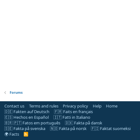
Forums
Contact us
Terms and rules
Privacy policy
Help
Home
🇩🇪 Fakten auf Deutsch
🇫🇷 Faits en français
🇪🇸 Hechos en Español
🇮🇹 Fatti in Italiano
🇧🇷 🇵🇹 Fatos em português
🇩🇰 Fakta på dansk
🇸🇪 Fakta på svenska
🇳🇴 Fakta på norsk
🇫🇮 Faktat suomeksi
🌍 Facts
R
S