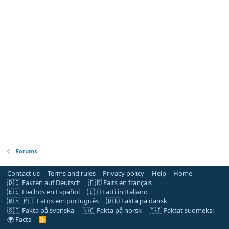
Forums
Contact us
Terms and rules
Privacy policy
Help
Home
🇩🇪 Fakten auf Deutsch
🇫🇷 Faits en français
🇪🇸 Hechos en Español
🇮🇹 Fatti in Italiano
🇧🇷 🇵🇹 Fatos em português
🇩🇰 Fakta på dansk
🇸🇪 Fakta på svenska
🇳🇴 Fakta på norsk
🇫🇮 Faktat suomeksi
🌍 Facts
R
S