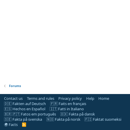
Forums
Contact us
Terms and rules
Privacy policy
Help
Home
🇩🇪 Fakten auf Deutsch
🇫🇷 Faits en français
🇪🇸 Hechos en Español
🇮🇹 Fatti in Italiano
🇧🇷 🇵🇹 Fatos em português
🇩🇰 Fakta på dansk
🇸🇪 Fakta på svenska
🇳🇴 Fakta på norsk
🇫🇮 Faktat suomeksi
🌍 Facts
R
S