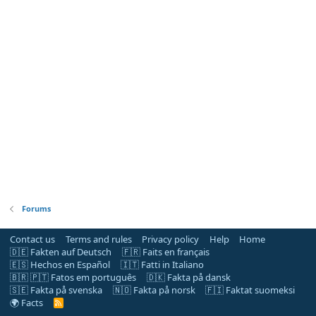
Forums
Contact us
Terms and rules
Privacy policy
Help
Home
🇩🇪 Fakten auf Deutsch
🇫🇷 Faits en français
🇪🇸 Hechos en Español
🇮🇹 Fatti in Italiano
🇧🇷 🇵🇹 Fatos em português
🇩🇰 Fakta på dansk
🇸🇪 Fakta på svenska
🇳🇴 Fakta på norsk
🇫🇮 Faktat suomeksi
🌍 Facts
R
S