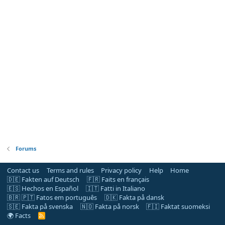
Forums
Contact us
Terms and rules
Privacy policy
Help
Home
🇩🇪 Fakten auf Deutsch
🇫🇷 Faits en français
🇪🇸 Hechos en Español
🇮🇹 Fatti in Italiano
🇧🇷 🇵🇹 Fatos em português
🇩🇰 Fakta på dansk
🇸🇪 Fakta på svenska
🇳🇴 Fakta på norsk
🇫🇮 Faktat suomeksi
🌍 Facts
R
S