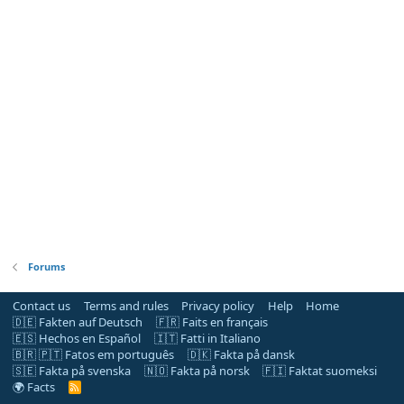
Forums
Contact us
Terms and rules
Privacy policy
Help
Home
🇩🇪 Fakten auf Deutsch
🇫🇷 Faits en français
🇪🇸 Hechos en Español
🇮🇹 Fatti in Italiano
🇧🇷 🇵🇹 Fatos em português
🇩🇰 Fakta på dansk
🇸🇪 Fakta på svenska
🇳🇴 Fakta på norsk
🇫🇮 Faktat suomeksi
🌍 Facts
R
S