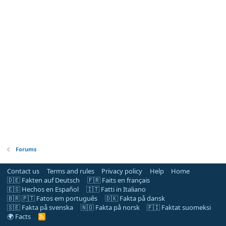
Forums
Contact us
Terms and rules
Privacy policy
Help
Home
🇩🇪 Fakten auf Deutsch
🇫🇷 Faits en français
🇪🇸 Hechos en Español
🇮🇹 Fatti in Italiano
🇧🇷 🇵🇹 Fatos em português
🇩🇰 Fakta på dansk
🇸🇪 Fakta på svenska
🇳🇴 Fakta på norsk
🇫🇮 Faktat suomeksi
🌍 Facts
R
S