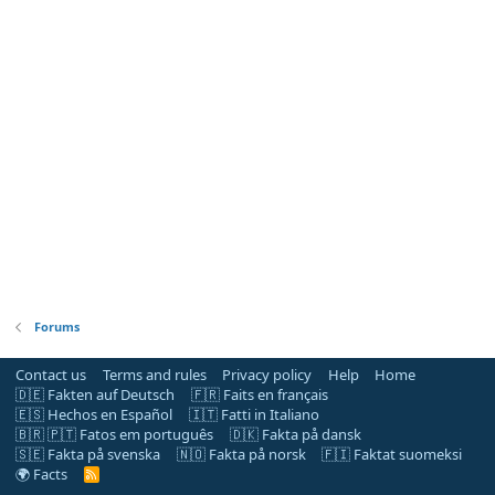
Forums
Contact us
Terms and rules
Privacy policy
Help
Home
🇩🇪 Fakten auf Deutsch
🇫🇷 Faits en français
🇪🇸 Hechos en Español
🇮🇹 Fatti in Italiano
🇧🇷 🇵🇹 Fatos em português
🇩🇰 Fakta på dansk
🇸🇪 Fakta på svenska
🇳🇴 Fakta på norsk
🇫🇮 Faktat suomeksi
🌍 Facts
R
S