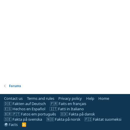
Forums
Contact us
Terms and rules
Privacy policy
Help
Home
🇩🇪 Fakten auf Deutsch
🇫🇷 Faits en français
🇪🇸 Hechos en Español
🇮🇹 Fatti in Italiano
🇧🇷 🇵🇹 Fatos em português
🇩🇰 Fakta på dansk
🇸🇪 Fakta på svenska
🇳🇴 Fakta på norsk
🇫🇮 Faktat suomeksi
🌍 Facts
R
S