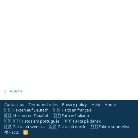
Forums
Contact us
Terms and rules
Privacy policy
Help
Home
🇩🇪 Fakten auf Deutsch
🇫🇷 Faits en français
🇪🇸 Hechos en Español
🇮🇹 Fatti in Italiano
🇧🇷 🇵🇹 Fatos em português
🇩🇰 Fakta på dansk
🇸🇪 Fakta på svenska
🇳🇴 Fakta på norsk
🇫🇮 Faktat suomeksi
🌍 Facts
R
S