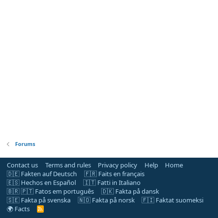
Forums
Contact us
Terms and rules
Privacy policy
Help
Home
🇩🇪 Fakten auf Deutsch
🇫🇷 Faits en français
🇪🇸 Hechos en Español
🇮🇹 Fatti in Italiano
🇧🇷 🇵🇹 Fatos em português
🇩🇰 Fakta på dansk
🇸🇪 Fakta på svenska
🇳🇴 Fakta på norsk
🇫🇮 Faktat suomeksi
🌍 Facts
R
S