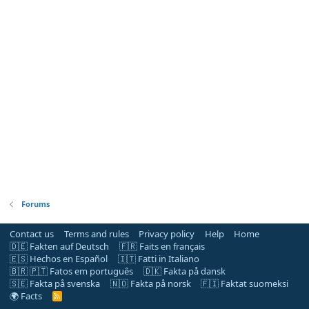
Forums
Contact us
Terms and rules
Privacy policy
Help
Home
🇩🇪 Fakten auf Deutsch
🇫🇷 Faits en français
🇪🇸 Hechos en Español
🇮🇹 Fatti in Italiano
🇧🇷 🇵🇹 Fatos em português
🇩🇰 Fakta på dansk
🇸🇪 Fakta på svenska
🇳🇴 Fakta på norsk
🇫🇮 Faktat suomeksi
🌍 Facts
R
S