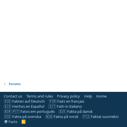
Forums
Contact us
Terms and rules
Privacy policy
Help
Home
🇩🇪 Fakten auf Deutsch
🇫🇷 Faits en français
🇪🇸 Hechos en Español
🇮🇹 Fatti in Italiano
🇧🇷 🇵🇹 Fatos em português
🇩🇰 Fakta på dansk
🇸🇪 Fakta på svenska
🇳🇴 Fakta på norsk
🇫🇮 Faktat suomeksi
🌍 Facts
R
S