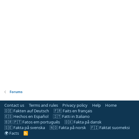
Forums
Contact us
Terms and rules
Privacy policy
Help
Home
🇩🇪 Fakten auf Deutsch
🇫🇷 Faits en français
🇪🇸 Hechos en Español
🇮🇹 Fatti in Italiano
🇧🇷 🇵🇹 Fatos em português
🇩🇰 Fakta på dansk
🇸🇪 Fakta på svenska
🇳🇴 Fakta på norsk
🇫🇮 Faktat suomeksi
🌍 Facts
R
S