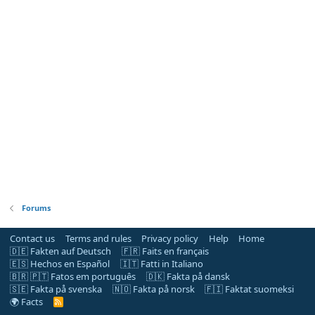
Forums
Contact us
Terms and rules
Privacy policy
Help
Home
🇩🇪 Fakten auf Deutsch
🇫🇷 Faits en français
🇪🇸 Hechos en Español
🇮🇹 Fatti in Italiano
🇧🇷 🇵🇹 Fatos em português
🇩🇰 Fakta på dansk
🇸🇪 Fakta på svenska
🇳🇴 Fakta på norsk
🇫🇮 Faktat suomeksi
🌍 Facts
R
S