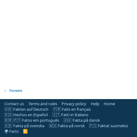
Forums
Contact us
Terms and rules
Privacy policy
Help
Home
🇩🇪 Fakten auf Deutsch
🇫🇷 Faits en français
🇪🇸 Hechos en Español
🇮🇹 Fatti in Italiano
🇧🇷 🇵🇹 Fatos em português
🇩🇰 Fakta på dansk
🇸🇪 Fakta på svenska
🇳🇴 Fakta på norsk
🇫🇮 Faktat suomeksi
🌍 Facts
R
S