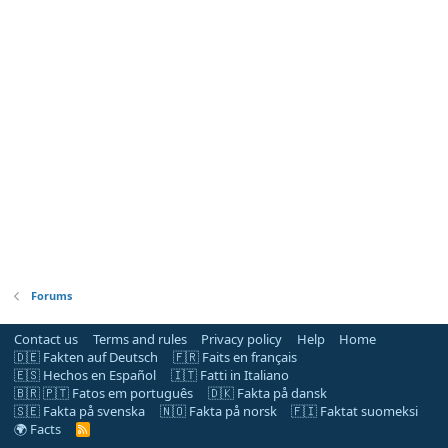
Forums
Contact us
Terms and rules
Privacy policy
Help
Home
🇩🇪 Fakten auf Deutsch
🇫🇷 Faits en français
🇪🇸 Hechos en Español
🇮🇹 Fatti in Italiano
🇧🇷 🇵🇹 Fatos em português
🇩🇰 Fakta på dansk
🇸🇪 Fakta på svenska
🇳🇴 Fakta på norsk
🇫🇮 Faktat suomeksi
🌍 Facts
R
S