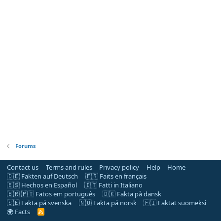
Forums
Contact us
Terms and rules
Privacy policy
Help
Home
🇩🇪 Fakten auf Deutsch
🇫🇷 Faits en français
🇪🇸 Hechos en Español
🇮🇹 Fatti in Italiano
🇧🇷 🇵🇹 Fatos em português
🇩🇰 Fakta på dansk
🇸🇪 Fakta på svenska
🇳🇴 Fakta på norsk
🇫🇮 Faktat suomeksi
🌍 Facts
R
S